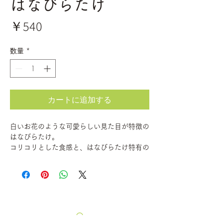
はなびらたけ
価
￥540
格
数量
*
カートに追加する
白いお花のような可愛らしい見た目が特徴の
はなびらたけ。
コリコリとした食感と、はなびらたけ特有の
上品な香りをお楽しみいただけます。旨味た
っぷりで香り高い出汁がとれるので、スープ
類との相性が抜群です。