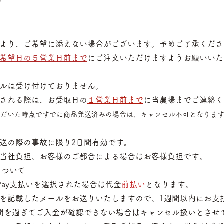
より、ご希望に添えない場合がございます。
予めご了承くださ
希望日の５営業日前まで
にご注文いただけますようお願いいた
は受け付けておりません。
される際は、お受取日の
１営業日前まで
に当農場までご連絡く
だいた時点ですでに商品発送済
みの場合は、キャンセル不可となりま
の際の事故に限り2日間有効です。
社負担、お客様のご都合による場合はお客様負担です。
について
ay支払い
を選択された場合は代金
前払い
となります。
を記載したメールをお送りいたしますので、1週間以内にお支
を過ぎてご入金が確認できない場合はキャンセル扱いとさせ