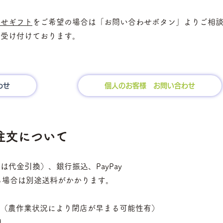
合せギフト
をご希望の場合は
「お問い合わせボ
タン」
より
ご相
も受け付けております。
わせ
個人のお客様 お問い合わせ
注文について
方は代金引換）、
銀行振込、PayPay
れる場合は別途送料がかかります。
：00（農作業状況により閉店が早まる可能性有）
日