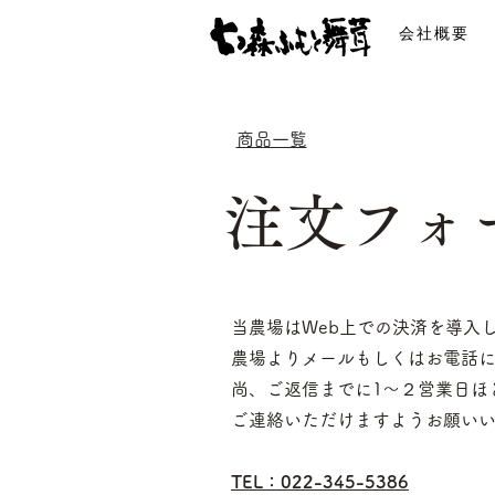
会社概要
商品一覧
​注文フォ
​当農場はWeb上での決済を導
農場よりメールもしくはお電話
尚、ご返信までに1～２営業日ほ
ご連絡いただけますよう
お願い
TEL：022-345-5386