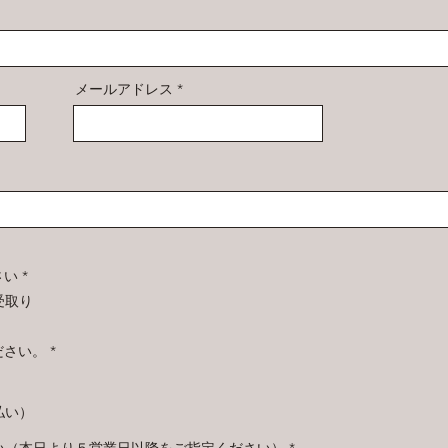
メールアドレス
さい
*
受取り
ださい。
*
払い）
r