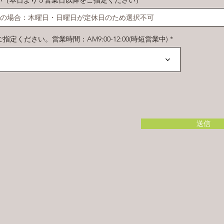
い（本日より５営業日以降をご指定ください）
*
e
q
u
i
r
ください。営業時間：AM9:00-12:00(時短営業中)
e
d
す
送信