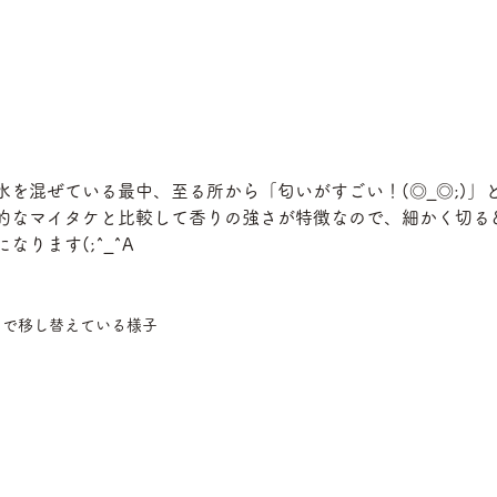
を混ぜている最中、至る所から「匂いがすごい！(◎_◎;)」と
的なマイタケと比較して香りの強さが特徴なので、細かく切る
ります(;^_^A
トで移し替えている様子