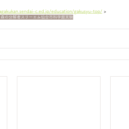
agakukan.sendai-c.ed.jp/education/gakusyu-top/
 > 
ケ
森の分解者
スリーエム仙台市科学館
実験