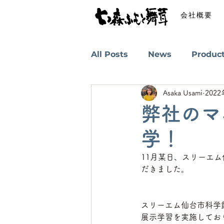
会社概要
All Posts
News
Produc
Asaka Usami
202
弊社のマ
学！
11月某日、スリーエ
だきました。
スリーエム仙台市科学
展示学習を実施してお