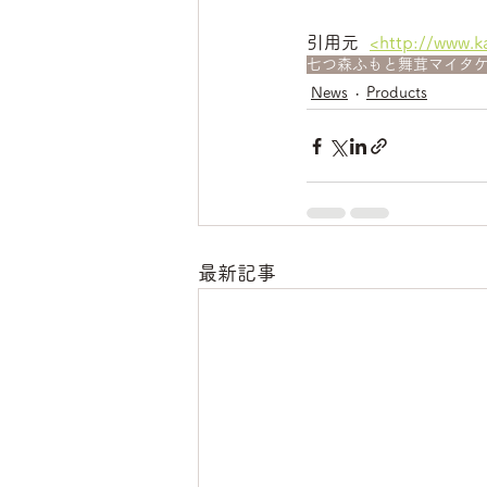
引用元  
<http://www.k
七つ森ふもと舞茸
マイタ
News
Products
最新記事